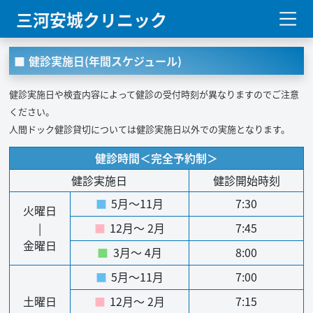
三河安城クリニック
健診実施日(年間スケジュール)
健診実施日や検査内容によって健診の受付時刻が異なりますのでご注意
ください。
人間ドック健診貸切については健診実施日以外での実施となります。
健診時間＜完全予約制＞
健診実施日
健診開始時刻
■
5月～11月
7:30
火曜日
|
■
12月～ 2月
7:45
金曜日
■
3月～ 4月
8:00
■
5月～11月
7:00
土曜日
■
12月～ 2月
7:15