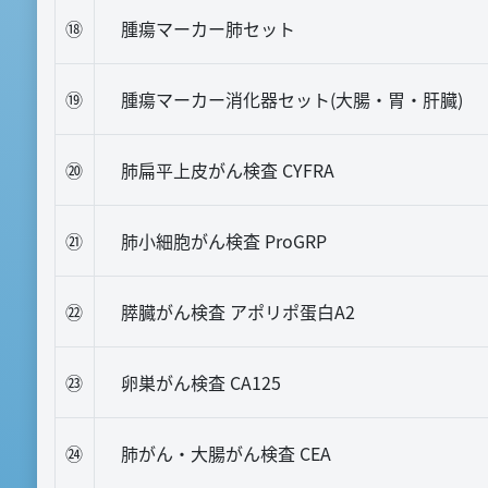
⑱
腫瘍マーカー肺セット
⑲
腫瘍マーカー消化器セット(大腸・胃・肝臓)
⑳
肺扁平上皮がん検査 CYFRA
㉑
肺小細胞がん検査 ProGRP
㉒
膵臓がん検査 アポリポ蛋白A2
㉓
卵巣がん検査 CA125
㉔
肺がん・大腸がん検査 CEA