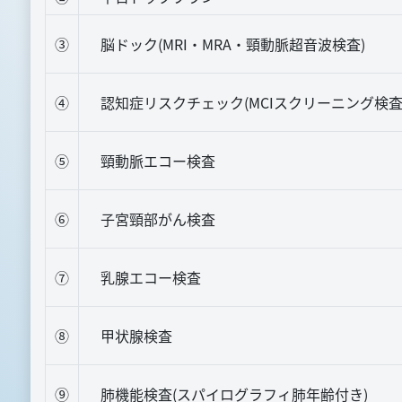
③
脳ドック(MRI・MRA・頸動脈超音波検査)
④
認知症リスクチェック(MCIスクリーニング検査
⑤
頸動脈エコー検査
⑥
子宮頸部がん検査
⑦
乳腺エコー検査
⑧
甲状腺検査
⑨
肺機能検査(スパイログラフィ肺年齢付き)