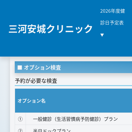
2026年度健
診日予定表
三河安城クリニック
▼
オプション検査
予約が必要な検査
オプション名
①
一般健診（生活習慣病予防健診）プラン
②
半日ドックプラン