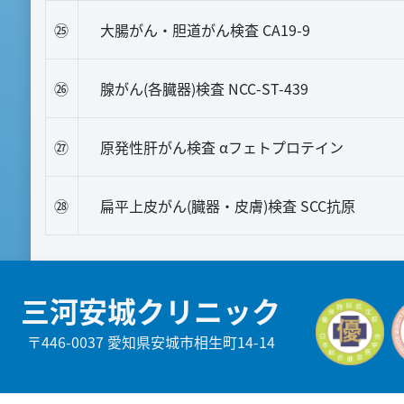
㉕
大腸がん・胆道がん検査 CA19-9
㉖
腺がん(各臓器)検査 NCC-ST-439
㉗
原発性肝がん検査 αフェトプロテイン
㉘
扁平上皮がん(臓器・皮膚)検査 SCC抗原
三河安城クリニック
〒446-0037 愛知県安城市相生町14-14