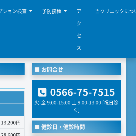
プション検査
予防接種
ア
当クリニックにつ
ク
セ
ス
お問合せ
0566-75-7515
火-金 9:00-15:00 土 9:00-13:00 [祝日除
く]
13,200円
健診日・健診時間
28,600円