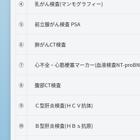
④
乳がん検査(マンモグラフィー)
⑤
前立腺がん検査 PSA
⑥
肺がんCT検査
⑦
心不全・心筋梗塞マーカー(血液検査NT-proBN
⑧
腹部CT検査
⑨
Ｃ型肝炎検査(ＨＣＶ抗体)
⑩
Ｂ型肝炎検査(ＨＢｓ抗原)