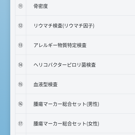
⑪
骨密度
⑫
リウマチ検査(リウマチ因子)
⑬
アレルギー物質特定検査
⑭
ヘリコバクターピロリ菌検査
⑮
血液型検査
⑯
腫瘍マーカー総合セット(男性)
⑰
腫瘍マーカー総合セット(女性)